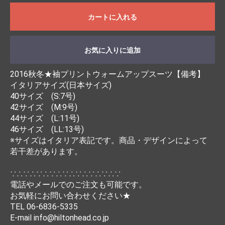
カートに入れる
お気に入りに追加
2016秋冬★袖プリントウォームアップスーツ【備考】
イタリアサイズ(日本サイズ)
40サイズ (S:7号)
42サイズ (M:9号)
44サイズ (L:11号)
46サイズ (LL:13号)
※サイズはイタリア表記です。商品・デザインによって
若干差があります。
∵∴∵∴∵∴∵∴∵∴∵∴∵∴∵∴∵
電話やメールでのご注文も可能です。
お気軽にお問い合わせください★
TEL 06-6836-5335
E-mail info@hiltonhead.co.jp