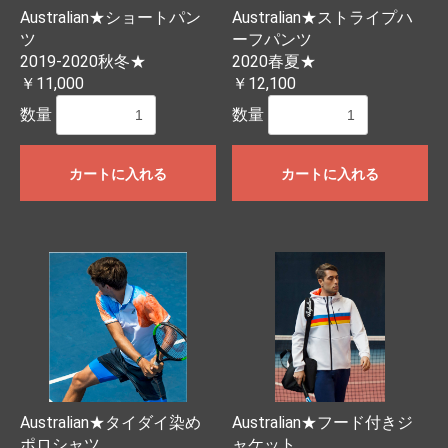
Australian★ショートパン
Australian★ストライプハ
ツ
ーフパンツ
2019-2020秋冬★
2020春夏★
￥11,000
￥12,100
数量
数量
カートに入れる
カートに入れる
Australian★タイダイ染め
Australian★フード付きジ
ポロシャツ
ャケット