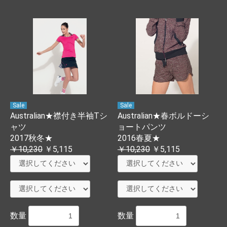
Sale
Sale
Australian★襟付き半袖Tシ
Australian★春ボルドーシ
ャツ
ョートパンツ
2017秋冬★
2016春夏★
￥10,230
￥5,115
￥10,230
￥5,115
数量
数量